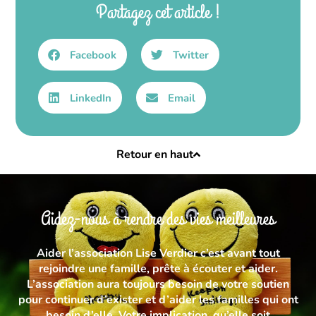
Partagez cet article !
Facebook
Twitter
LinkedIn
Email
Retour en haut
Aidez-nous à rendre des vies meilleures
Aider l’association Lise Verdier c’est avant tout
rejoindre une famille, prête à écouter et aider.
L’association aura toujours besoin de votre soutien
pour continuer d’exister et d’aider les familles qui ont
besoin d’elle. Votre implication, qu’elle soit